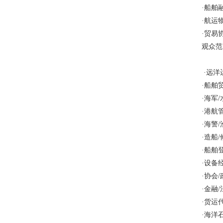
·船舶
·航运
·贸易
·远洋
·船舶
·海军
·港航
·海警
·造船
·船舶
·设备
·协会
·金融
·货运
·海洋