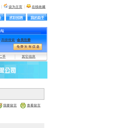
┊
设为主页
┊
在线收藏
务
求职招聘
我的助手
论坛
·
高级搜索
·
会员注册
达
截止阀
防浪阀
主机遥控
起重机
高空作业平台
电动葫芦
克令吊
电焊机
坡割机
绞车
二手
其它信息
我要留言
查看留言