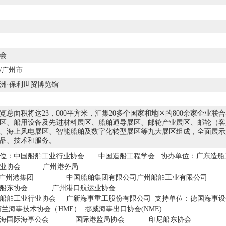
会
/广州市
洲·保利世贸博览馆
览总面积将达23，000平方米，汇集20多个国家和地区的800余家企业
区、船用设备及先进材料展区、船舶通导展区、邮轮产业展区、邮轮（客
、海上风电展区、智能船舶及数字化转型展区等九大展区组成，全面展示
品、技术和服务。
单位：中国船舶工业行业协会 中国造船工程学会 协办单位：广东
工业协会 广州港务局
港集团 中国船舶集团有限公司广州船舶工业有限公司
省船东协会 广州港口航运业协会
船舶工业行业协会 广新海事重工股份有限公司 支持单位：德国海事设
荷兰海事技术协会（HME） 挪威海事出口协会(NME)
的海国际海事公会 国际港监局协会 印尼船东协会