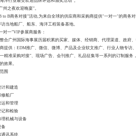
海洋行业最受欢迎品牌评选和颁奖活动”。
“广州之夜欢迎晚宴”。
“B to B商务对接”活动,为来自全球的供应商和采购商提供"一对一"的商务
拜访当地船厂、船东、海洋工程装备基地。
“一对一”VIP参展商服务：
整合广州国际海事展历届积累的买家、媒体、经销商、代理渠道、政府、
商提供：EDM推广、微信、微博、产品及企业软文推广、行业人物专访、
一精准采购对接”、现场广告、会刊推广、礼品征集等一系列的订制服务
的效果。
参展商范围
设计和建造
和修船厂
营运和管理
登记和检验
修理机械与设备
设备
和通讯系统