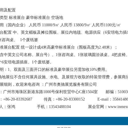
展览费用及配置
型 标准展台 豪华标准展台 空场地
（国内企业） 人民币 11000/9㎡ 人民币 13800/9㎡ 人民币1100元/㎡
台配置 中、英文楣板及摊位围板、展位内地毯、电源供应（6安培电力插1
张咨询桌、 1个废纸篓
准展台配置 统一设计成4米高豪华标准展台（围板高度为2.48米）；
含中英文公司名称、展台号）、1张咨询桌、1张玻璃圆洽谈桌、4把皮椅
个6安培电源插座、1个废纸篓。
明：1、双面及三面开口的标准及豪华展位另需加收10%费用。
场地展位不含任何展具设施、水电、及展馆方收取的特装管理费，参展商
体参展细则，欢迎来电咨询 ：广州市奥驰展览
广州市海珠区新港东路1000号保利世贸中心C座1504室 邮编：51003
86-20-83392687 传真：+86-20-83300152 E-mail：35841486
：张鸿 手机：13543488104 展会官网：www.inmexchin