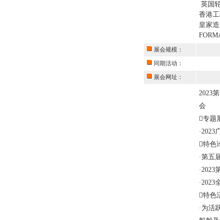
英国
香港
皇家造
FORM
展会规模：
同期活动：
展会网址：
202
专题
·20
特色
·第五
·20
·20
特色
·为活