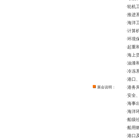
·轮机
·推进
·海洋
·计算
·环境
·起重
·海上
·油漆
·冷冻
·港口
展会说明：
·港务
·安全
·海事
·海洋
·船级
·船用
·港口