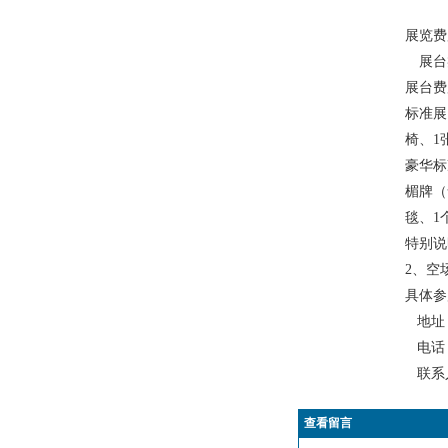
展台类
展台费用
标准展
椅、1
豪华标
楣牌（
毯、1
特别说
2、空
具
地址：
电话：+
联系人
查看留言