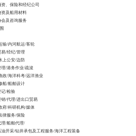
融资、保险和经纪公司
物资及船用材料
协会及咨询服务
观众范围
运输/内河航运/客轮
贸易/经纪/管理
/水上公安/边防
管理/港务作业/疏浚
/渔政/海洋科考/远洋渔业
/修船/船舶设计
登记/检验
经销/代理/进出口贸易
/政府/科研机构/媒体
/法律服务/保险
代理/船舶代理/
石油开采/钻井承包及工程服务/海洋工程装备