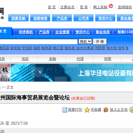
首 页
┊
注册会员
┊
登 录
┊
网上采购
┊
直销报价
我要采购
我要销售
产品库
公司库
资讯中心
展会服
首 页
供求商机
|
产品库
|
企业搜索
|
资讯中心
|
展会信息
|
船舶114
压器
齿轮箱
空压机
锚机
换热器
舱口盖
抛丸机
油水分离器
消防泵
海水泵
绞车
舷梯
雷
信息
供应
采购
代理
招商
心
>> 正文
国广州国际海事贸易展览会暨论坛
(此展会已过期)
我要打印
IE收藏
放入公文包
/26 至 2023/7/28
/20