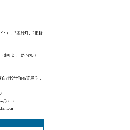
个 ）、2盏射灯、2把折
、4盏射灯、展位内地
须自行设计和布置展位，
服务有限公司
0
4@qq.com
a.cn