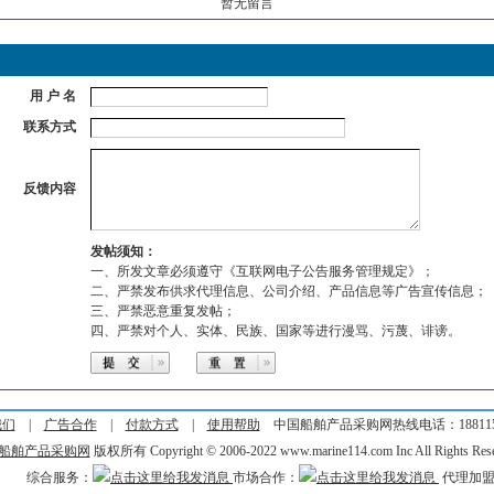
暂无留言
用 户 名
联系方式
反馈内容
发帖须知：
一、所发文章必须遵守《互联网电子公告服务管理规定》；
二、严禁发布供求代理信息、公司介绍、产品信息等广告宣传信息；
三、严禁恶意重复发帖；
四、严禁对个人、实体、民族、国家等进行漫骂、污蔑、诽谤。
我们
|
广告合作
|
付款方式
|
使用帮助
中国船舶产品采购网热线电话：1881152
船舶产品采购网
版权所有 Copyright © 2006-2022 www.marine114.com Inc All Rights Rese
综合服务：
市场合作：
代理加