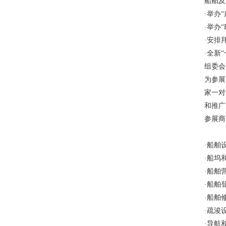
船舶及
·举办
·举办
·安排
·全新
组委会
为参展
家一对
和推广
·船舶
·船坞
·船舶
·船舶
·船舶
·疏浚
·导航