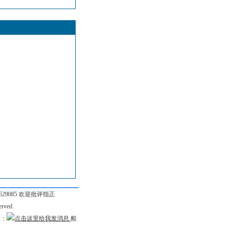
9085 欢迎批评指正
rved.
盟：
船