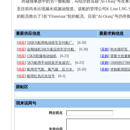
而碰撞事故中的另一艘船舶，马绍尔群岛籍“Al-Oraiq”号
至目前尚未出现漏水或漏油报道。该船的管理公司K Line LNG Shi
的船员救出了3名“Flinterstar”轮的船员。目前“Al-Oraiq”号
最新供应信息
最新求购信息
[
供应
]
100KN船用电动绞车交付船厂..
[6-30]
[
供应
]
金顺锚机50KN液压绞车交付船..
[6-30]
[
采购
]
热水循环泵
[
供应
]
15KN防爆电动锚机
[6-23]
[
采购
]
需要大批量
[
供应
]
5KN船用手动绞盘开发成功!..
[6-23]
[
采购
]
10000到170
[
供应
]
船用空气瓶、氮气罐、压力水..
[6-20]
[
采购
]
求购船用固
[
供应
]
船用红色闪光信号
[6-3]
跟帖区
我来说两句
网友昵名
发表内容