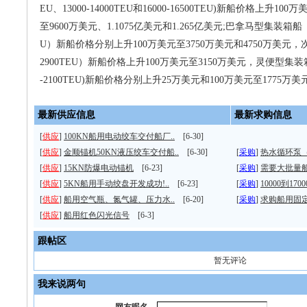
EU、13000-14000TEU和16000-16500TEU)新船价格上升1
至9600万美元、1.1075亿美元和1.265亿美元;巴拿马型集装箱船（360
U）新船价格分别上升100万美元至3750万美元和4750万美元，
2900TEU）新船价格上升100万美元至3150万美元，灵便型集装箱船(1
-2100TEU)新船价格分别上升25万美元和100万美元至1775万美
最新供应信息
最新求购信息
[
供应
]
100KN船用电动绞车交付船厂..
[6-30]
[
供应
]
金顺锚机50KN液压绞车交付船..
[6-30]
[
采购
]
热水循环泵
[
供应
]
15KN防爆电动锚机
[6-23]
[
采购
]
需要大批量
[
供应
]
5KN船用手动绞盘开发成功!..
[6-23]
[
采购
]
10000到170
[
供应
]
船用空气瓶、氮气罐、压力水..
[6-20]
[
采购
]
求购船用固
[
供应
]
船用红色闪光信号
[6-3]
跟帖区
暂无评论
我来说两句