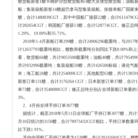
散货船新签1艘卡姆萨尔型散货船和3艘大灵便型散货船；油船新签
船；集装箱船新签14艘超巴拿马型集装箱船。按接单船厂国家来
艘，合计1480839CGT，其中中国船厂接获22艘，合计611479
计282654CGT；韩国船厂接获13艘，合计528774CGT。修
1.29%、19.09%和35.71%。
2018年1-4月新船订单299艘，合计24906296载重吨，与20
计12637793载重吨相比，艘数和载重吨分别同比下跌8.00%和上
看，散货船66艘，共计9053500载重吨；油船40艘，共计79549
共计832996载重吨；集装箱船50艘，共计426500标箱；液化气船3
米；海工船26艘，共计254009CGT；其他船型63艘，共计1385
新签订单131艘，合计3176264 CGT；日本新签订单37艘，合计1
单73艘，合计3548080CGT；修正总吨分别占全球新船订单量的35.9
3%。
2、4月份全球手持订单3077艘
据统计，截至2018年5月11日全球船厂手持订单3077艘，共计7746
月10日统计的3150艘，合计78973432CGT相比，手持订单数量
比下跌1.91%。
其中中国船厂手持订单量为1539艘，共计29245684CGT，艘