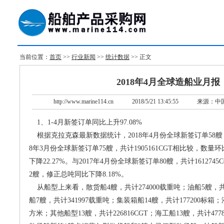
当前位置：
首页
>>
行业新闻
>>
统计数据
>> 正文
2018年4月全球造船业月报
http://www.marine114.cn
2018/5/21 13:45:55
来源：中
1、1-4月新签订单同比上升97.08%
根据克拉克森最新数据统计，2018年4月份全球新签订单58艘，共计
8年3月份全球新签订单75艘，共计1905161CGT相比较，数量
下降22.27%。与2017年4月份全球新签订单80艘，共计16127
2艘，修正总吨同比下降8.18%。
从船型上来看，散货船4艘，共计274000载重吨；油船5艘，共计
船7艘，共计341997载重吨；集装箱船14艘，共计177200标箱；
方米；其他船型13艘，共计226816CGT；海工船13艘，共计47