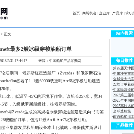
首页
|
商贸机会
|
企业库
|
产品库
|
求职
站内搜索
>> 正文
Rosneft最多2艘冰级穿梭油船订单
每日推荐
2018/5/31 17:44:17
来源：中国船舶产品采购网
·
第四届天津国
坛期间，俄罗斯红星造船厂（Zvezda）和俄罗斯石油
·
中东冲突重
·
全球最大汽
snefteflot签署了1+1艘69000载重吨Arc6级穿梭油船建造
·
22艘订单花
期20年。
·
中国民营造船
·
2025第三
.5米，低温至-45℃的环境下作业。该船长257米，宽34
·
2025年中
15.5节，入级俄罗斯船级社，挂俄罗斯国旗。
·
2025高技
·
全球造船第一
sneft与Zvezda达成的高规格冰级穿梭油船建造意向书而签
·
南通船舶海
共计26艘船舶订单，包括12艘Arc6-Arc7级穿梭油船。
产品推荐
船业集群发展和船舶设备本土化战略，确保俄罗斯设计