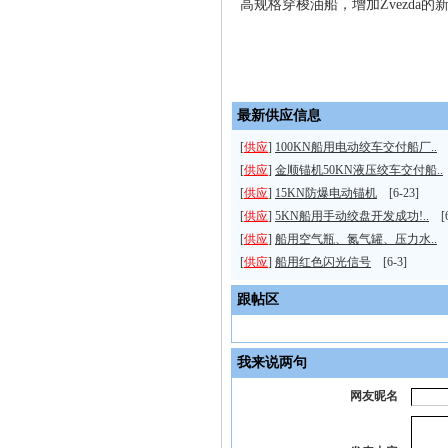
高规格穿梭油船，增加Zvezda
最新供应信息
[
供应
]
100KN船用电动绞车交付船厂..
[
[
供应
]
金顺锚机50KN液压绞车交付船..
[
供应
]
15KN防爆电动锚机
[6-23]
[
供应
]
5KN船用手动绞盘开发成功!..
[6
[
供应
]
船用空气瓶、氮气罐、压力水..
[
[
供应
]
船用红色闪光信号
[6-3]
跟帖区
我来说两句
网友昵名