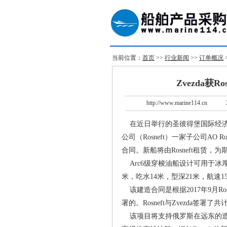
当前位置：
首页
>>
行业新闻
>>
订单概况
Zvezda获
http://www.marine114.cn
在近日举行的圣彼得堡国际经济论
公司（Rosneft）一家子公司AO Ro
合同。新船将由Rosneft租赁，为
Arc6级穿梭油船设计可用于冰厚1
米，吃水14米，型深21米，航速
该建造合同是根据2017年9月Ro
署的。Rosneft与Zvezda签署了
该项目将支持俄罗斯在远东的造