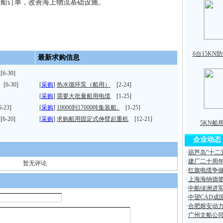
的新船订单，改善海上物流基础设施。
6台15KN
最新求购信息
6-30]
[6-30]
[
采购
]
热水循环泵（船用）
[2-24]
[
采购
]
需要大批量船用电缆
[1-25]
-23]
[
采购
]
10000到17000吨集装船..
[1-25]
6-20]
[
采购
]
求购船用固定式伸臂起重机
[12-21]
5KN船
企业动态
·
葫芦岛“十二
·
建厂二十周年
暂无评论
·
红旗电缆争
·
上海海纳德签
·
中船绿洲进
·
中望CAD成
·
合肥熔安动力
·
广州文船公司