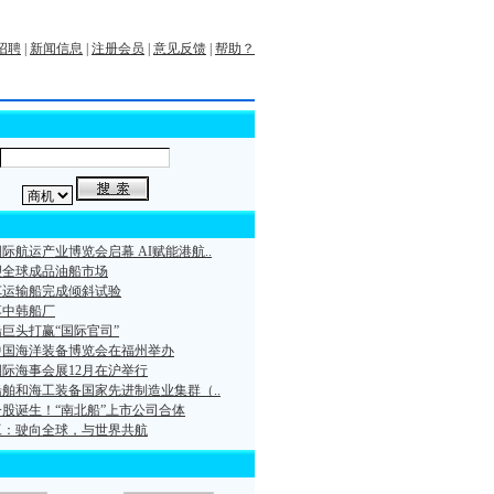
招聘
|
新闻信息
|
注册会员
|
意见反馈
|
帮助？
际航运产业博览会启幕 AI赋能港航..
塑全球成品油船市场
车运输船完成倾斜试验
落中韩船厂
巨头打赢“国际官司”
届中国海洋装备博览会在福州举办
国国际海事会展12月在沪举行
术船舶和海工装备国家先进制造业集群（..
股诞生！“南北船”上市公司合体
工：驶向全球，与世界共航