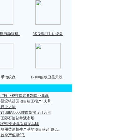
防爆电动锚机..
5KN船用手动绞盘
用手动绞盘
E-100船载卫星天线..
五”投巨资打造装备制造业集群
暨退镇进园项目竣工投产”庆典
做行业之最
订四艘35000吨散货船设计合同
军国际石油钻井液市场
国资委央企集采首发品牌
船用柴油机生产基地项目获24.19亿..
首季产值超9亿