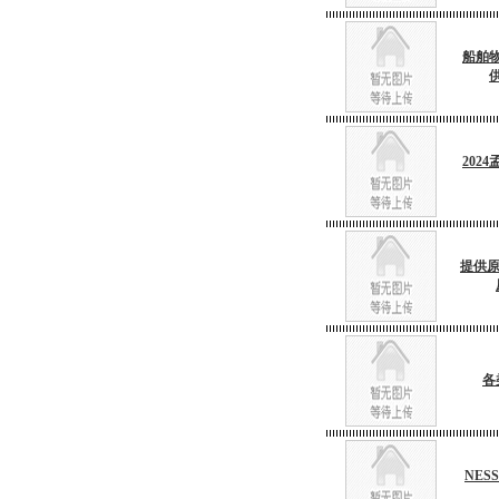
船舶
202
提供原
各
NES