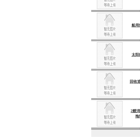
船用
太阳
回收
2艘
拖