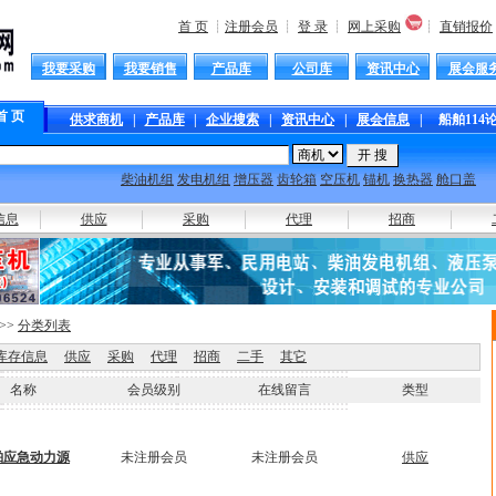
首 页
┊
注册会员
┊
登 录
┊
网上采购
┊
直销报价
我要采购
我要销售
产品库
公司库
资讯中心
展会服
首 页
供求商机
|
产品库
|
企业搜索
|
资讯中心
|
展会信息
|
船舶114
柴油机组
发电机组
增压器
齿轮箱
空压机
锚机
换热器
舱口盖
抛
信息
供应
采购
代理
招商
>>
分类列表
库存信息
供应
采购
代理
招商
二手
其它
名称
会员级别
在线留言
类型
舶应急动力源
未注册会员
未注册会员
供应