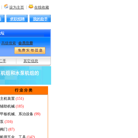
┊
设为主页
┊
在线收藏
务
求职招聘
我的助手
论坛
·
高级搜索
·
会员注册
丸机
油水分离器
消防泵
海水泵
绞车
舷梯
雷达
截止阀
防浪阀
主机遥控
起重机
高空作
二手
其它信息
行 业 分 类
主机装置
(151)
辅助机械
(185)
甲板机械、系泊设备
(99)
泵
(316)
阀门
(87)
船用五金、工具
(142)