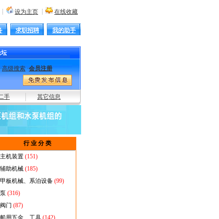
┊
设为主页
┊
在线收藏
务
求职招聘
我的助手
论坛
·
高级搜索
·
会员注册
丸机
油水分离器
消防泵
海水泵
绞车
舷梯
雷达
截止阀
防浪阀
主机遥控
起重机
高空作
二手
其它信息
行 业 分 类
主机装置
(151)
辅助机械
(185)
甲板机械、系泊设备
(99)
泵
(316)
阀门
(87)
船用五金、工具
(142)