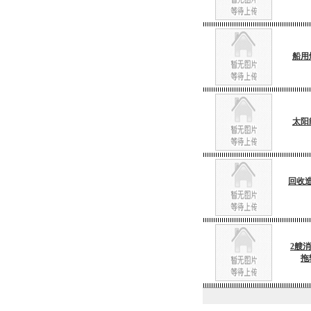
船用
太阳
回收
2艘
拖