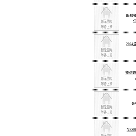
船舶
202
提供原
各
NES