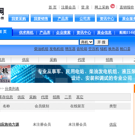
首 页
┊
注册会员
┊
登 录
┊
网上采购
┊
直销报价
我要采购
我要销售
产品库
公司库
资讯中心
展会服
首 页
供求商机
|
产品库
|
企业搜索
|
资讯中心
|
展会信息
|
船舶114
柴油机组
发电机组
增压器
齿轮箱
空压机
锚机
换热器
舱口盖
抛
信息
供应
采购
代理
招商
>>
分类列表
库存信息
供应
采购
代理
招商
二手
其它
名称
会员级别
在线留言
类型
舶应急动力源
未注册会员
未注册会员
供应