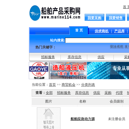
首 
我要采购
我要销售
首 页
供求商机
|
产品库
|
站内搜索:
柴油机组
发
热门关键字：
招标服务
库存信息
供应
采
当前位置：
首页
>>
商贸机会
>>
分类列表
查看：
全部
招标服务
库存信息
供应
采购
代理
图片
名称
会员级别
船舶应急动力源
未注册会员